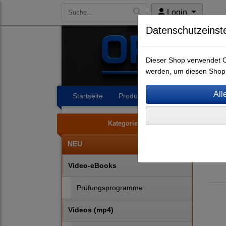
Login
Datenschutzeinst
Dieser Shop verwendet Co
werden, um diesen Shop 
Startseite
Produkte
Impressum
A
Kategorien
NEU
Video-eBooks
Prüfungsprogramme
Videos (mp4)