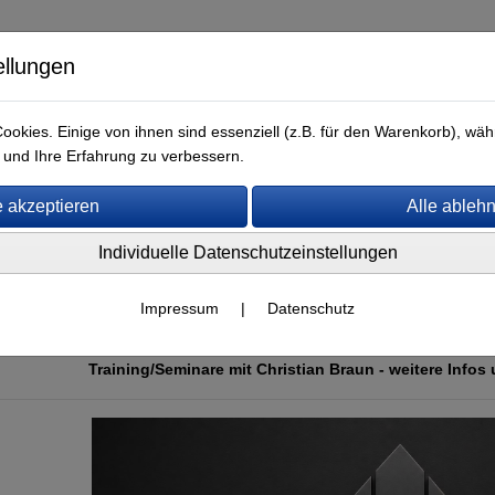
ellungen
okies. Einige von ihnen sind essenziell (z.B. für den Warenkorb), w
und Ihre Erfahrung zu verbessern.
GB
Kontakt
Individuelle Datenschutzeinstellungen
Willkommen i
Impressum
|
Datenschutz
®
Open Mind Combat
Onl
Training/Seminare mit Christian Braun - weitere Infos