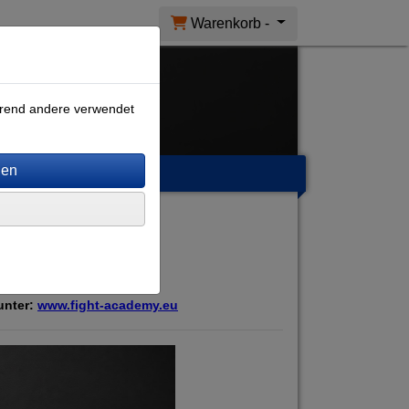
Warenkorb -
ährend andere verwendet
m
ine-Shop
 unter:
www.fight-academy.eu