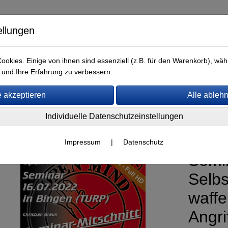
ellungen
okies. Einige von ihnen sind essenziell (z.B. für den Warenkorb), w
und Ihre Erfahrung zu verbessern.
GB
Kontakt
Individuelle Datenschutzeinstellungen
s (mp4)
Seminar-Mitschnitte
Impressum
|
Datenschutz
Semin
Selbs
waffe
Angri