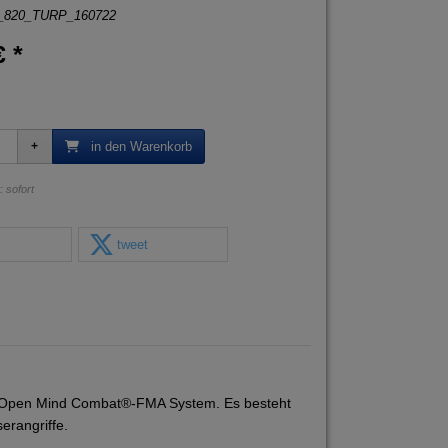
_820_TURP_160722
€ *
in den Warenkorb
: sofort
tweet
sein Open Mind Combat®-FMA System. Es besteht
erangriffe.