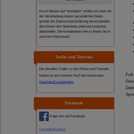
Durch Klicken auf "anmelden" erkläre ich mich mit
der Verarbeitung meiner persönlichen Daten
gemäß der
Datenschutzerklärung
einverstanden.
Sie können den Newsletter jederzeit kostenlos
abbestellen. Die Kontaktdaten hierzu finden Sie in
unserem Impressum.
Trailer und Tutorials
Die aktuellen Trailer zu den Filmen und Tutorials
Full
findest du auf unserem YouTube-Kanal unter:
Gesa
OpenMindCombatVideo
Date
Spra
Facebook
Folge uns auf Facebook:
OpenMindCombat