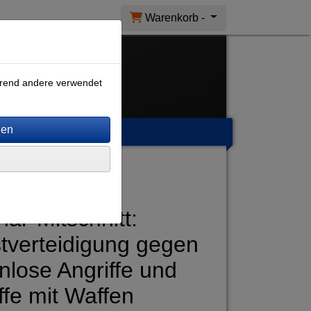
Warenkorb -
ährend andere verwendet
ar-Mitschnitt:
tverteidigung gegen
nlose Angriffe und
ffe mit Waffen