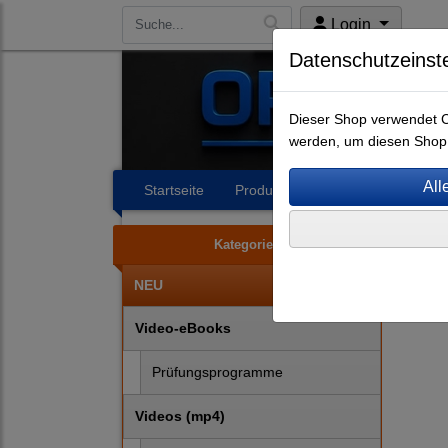
Login
Datenschutzeinst
Dieser Shop verwendet Co
werden, um diesen Shop 
Startseite
Produkte
Impressum
A
Video
Kategorien
NEU
Video-eBooks
Prüfungsprogramme
Videos (mp4)