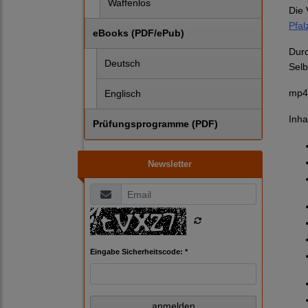
Waffenlos
Die 
Pfal
eBooks (PDF/ePub)
Durc
Deutsch
Selb
mp4-
Englisch
Inhal
Prüfungsprogramme (PDF)
Newsletter
Eingabe Sicherheitscode: *
anmelden