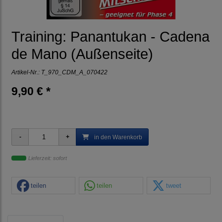
Training: Panantukan - Cadena
de Mano (Außenseite)
Artikel-Nr.:
T_970_CDM_A_070422
9,90 € *
in den Warenkorb
Lieferzeit: sofort
teilen
teilen
tweet