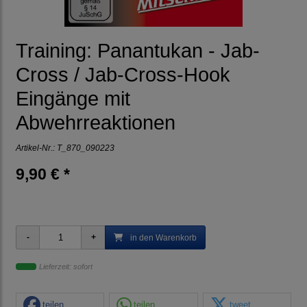
Training: Panantukan - Jab-
Cross / Jab-Cross-Hook
Eingänge mit
Abwehrreaktionen
Artikel-Nr.:
T_870_090223
9,90 € *
in den Warenkorb
Lieferzeit: sofort
teilen
teilen
tweet