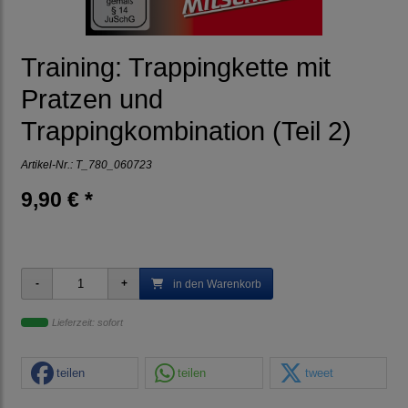
Training: Trappingkette mit
Pratzen und
Trappingkombination (Teil 2)
Artikel-Nr.:
T_780_060723
9,90 € *
in den Warenkorb
Lieferzeit: sofort
teilen
teilen
tweet